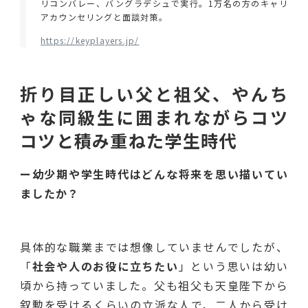
リコンバレー、バングラデシュで実行。1万名の方のキャリ
アカウンセリングと面談対策。
https://keyplayers.jp/
折り目正しい父と祖父、やんち
ゃな同級生に囲まれながらコツ
コツと積み重ねた学生時代
ー幼少期や学生時代はどんな将来を思い描いてい
ましたか？
具体的な職業までは想像していませんでしたが、
「
社会や人のお役に立ちたい
」という思いは幼い
頃から持っていました。父も祖父も天皇陛下から
叙勲を受けるくらいの立派な人で、二人から受け