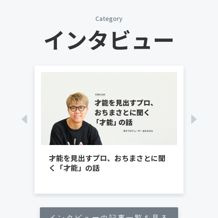
Category
インタビュー
を変
才能を見出すプロ、おちまさとに聞
「
、ス
く「才能」の話
始
へ」
が
インタビューの記事一覧を見る