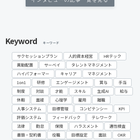
Keyword
キーワード
サクセッションプラン
人的資本経営
HRテック
異動配置
サーベイ
タレントマネジメント
ハイパフォーマー
キャリア
マネジメント
1on1
研修
エンゲージメント
賞与
手当
制度
対談
才能
スキル
生成AI
給与
休暇
面接
心理学
雇用
離職
人事システム
目標管理
コンピテンシー
KPI
評価システム
フィードバック
テレワーク
法律
勤怠
保険
ハラスメント
適性検査
書類・契約書
役職
目標設定
面談
OKR