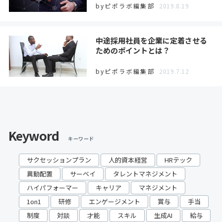
byピポラボ編集部
2019.8.19
中途採用社員を企業に定着させる
ためのポイントとは？
byピポラボ編集部
2019.7.12
Keyword
キーワード
サクセッションプラン
人的資本経営
HRテック
異動配置
サーベイ
タレントマネジメント
ハイパフォーマー
キャリア
マネジメント
1on1
研修
エンゲージメント
賞与
手当
制度
対談
才能
スキル
生成AI
給与