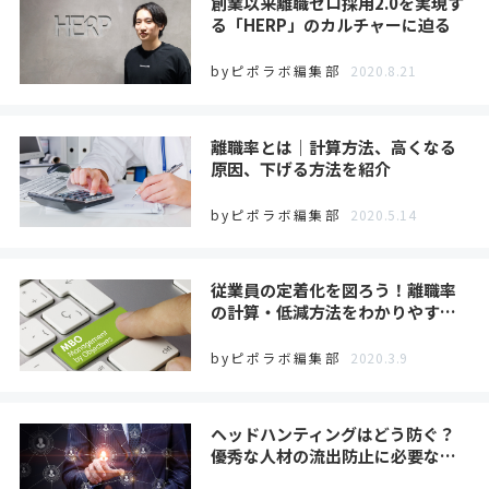
創業以来離職ゼロ採用2.0を実現す
る「HERP」のカルチャーに迫る
byピポラボ編集部
2020.8.21
離職率とは｜計算方法、高くなる
原因、下げる方法を紹介
byピポラボ編集部
2020.5.14
従業員の定着化を図ろう！離職率
の計算・低減方法をわかりやす…
byピポラボ編集部
2020.3.9
ヘッドハンティングはどう防ぐ？
優秀な人材の流出防止に必要な…