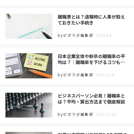
離職票とは？退職時に人事が抑え
ておきたい手続き
byピポラボ編集部
2023.3.8
日本企業全体や新卒の離職率の平
均は？｜離職率を下げるコツも…
byピポラボ編集部
2021.11.9
ビジネスパーソン必見！離職率と
は？平均・算出方法まで徹底解説
byピポラボ編集部
2020.11.30