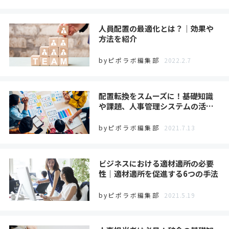
人員配置の最適化とは？｜効果や
方法を紹介
byピポラボ編集部
2022.2.7
配置転換をスムーズに！基礎知識
や課題、人事管理システムの活…
byピポラボ編集部
2021.7.13
ビジネスにおける適材適所の必要
性｜適材適所を促進する6つの手法
byピポラボ編集部
2021.5.19