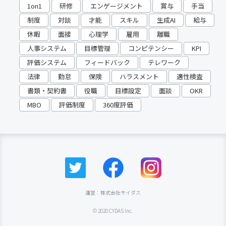
1on1
研修
エンゲージメント
賞与
手当
制度
対談
才能
スキル
生成AI
給与
休暇
面接
心理学
雇用
離職
人事システム
目標管理
コンピテンシー
KPI
評価システム
フィードバック
テレワーク
法律
勤怠
保険
ハラスメント
適性検査
書類・契約書
役職
目標設定
面談
OKR
MBO
評価制度
360度評価
運営：株式会社サイダス
© 2020 CYDAS Inc.