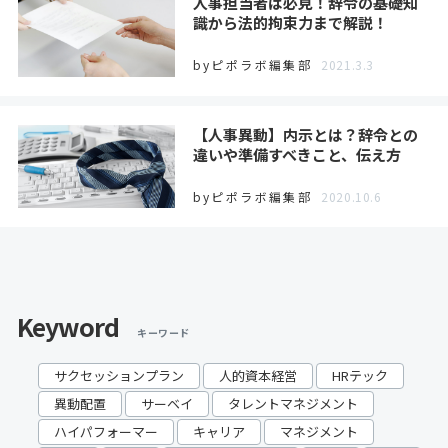
人事担当者は必見！辞令の基礎知
識から法的拘束力まで解説！
byピポラボ編集部
2021.3.3
【人事異動】内示とは？辞令との
違いや準備すべきこと、伝え方
byピポラボ編集部
2020.10.6
Keyword
キーワード
サクセッションプラン
人的資本経営
HRテック
異動配置
サーベイ
タレントマネジメント
ハイパフォーマー
キャリア
マネジメント