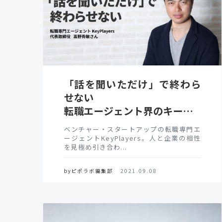
「話を聞いただけ」で終わら
せない
転職エージェント界のキー…
ベンチャー・スタートアップの転職専門エ
ージェントKeyPlayers。人と企業の相性
を見極め引き合わ...
byピポラボ編集部
2021.09.08