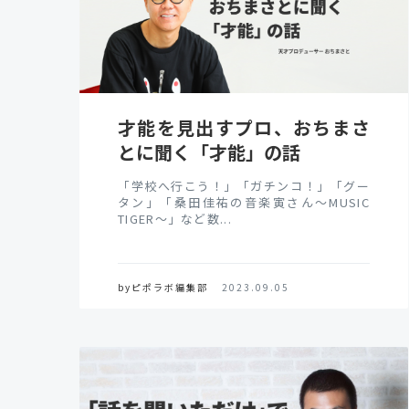
才能を見出すプロ、おちまさ
とに聞く「才能」の話
「学校へ行こう！」「ガチンコ！」「グー
タン」「桑田佳祐の音楽寅さん～MUSIC
TIGER～」など数...
byピポラボ編集部
2023.09.05