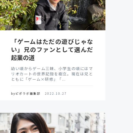
「ゲームはただの遊びじゃな
い」兄のファンとして選んだ
起業の道
幼い頃からゲーム三昧、小学生の頃にはマ
リオカートの世界記録を樹立。現在は兄と
ともに「ゲーム×研修」「...
byピポラボ編集部
2022.10.27