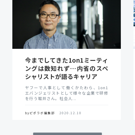
今までしてきた1on1ミーティ
ングは数知れず…内省のスペ
シャリストが語るキャリア
ヤフーで人事として働くかたわら、1on1
エバンジェリストとして様々な企業で研修
を行う堀井さん。社会人...
byピポラボ編集部
2020.12.10