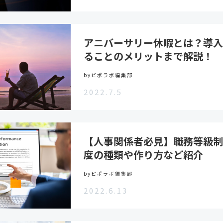
アニバーサリー休暇とは？導入
ることのメリットまで解説！
byピポラボ編集部
2022.7.5
【人事関係者必見】職務等級制
度の種類や作り方など紹介
byピポラボ編集部
2022.6.13