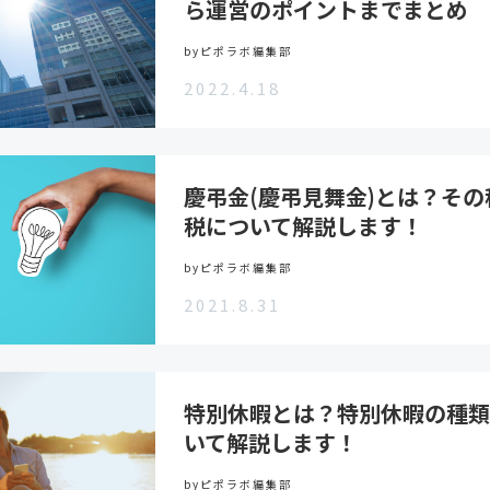
ら運営のポイントまでまとめ
byピポラボ編集部
2022.4.18
慶弔金(慶弔見舞金)とは？そ
税について解説します！
byピポラボ編集部
2021.8.31
特別休暇とは？特別休暇の種類
いて解説します！
byピポラボ編集部