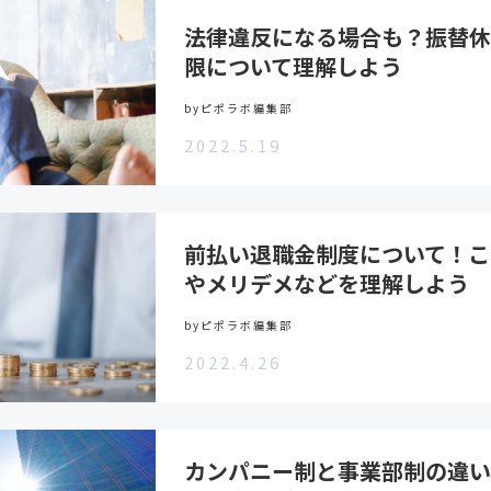
法律違反になる場合も？振替休
限について理解しよう
byピポラボ編集部
2022.5.19
前払い退職金制度について！こ
やメリデメなどを理解しよう
byピポラボ編集部
2022.4.26
カンパニー制と事業部制の違い