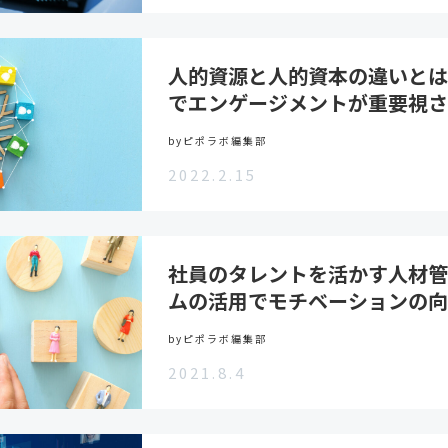
人的資源と人的資本の違いとは
でエンゲージメントが重要視
byピポラボ編集部
2022.2.15
社員のタレントを活かす人材管
ムの活用でモチベーションの向
byピポラボ編集部
2021.8.4