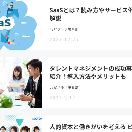
SaaSとは？読み方やサービス
解説
byピポラボ編集部
2023.12.25
タレントマネジメントの成功事
紹介！導入方法やメリットも
byピポラボ編集部
2023.2.17
人的資本と働きがいを考える 