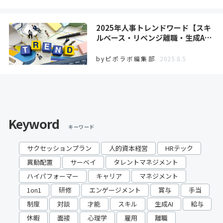
2025年人事トレンドワード【スキ
ルベース・リベンジ離職・生成A…
byピポラボ編集部
2025.8.5
Keyword
キーワード
サクセッションプラン
人的資本経営
HRテック
異動配置
サーベイ
タレントマネジメント
ハイパフォーマー
キャリア
マネジメント
1on1
研修
エンゲージメント
賞与
手当
制度
対談
才能
スキル
生成AI
給与
休暇
面接
心理学
雇用
離職