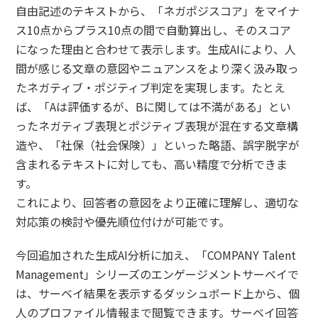
自由記述のテキストから、「ネガポジスコア」をマイナ
ス10点からプラス10点の間で自動算出し、そのスコア
になった理由と合わせて表示します。生成AIにより、人
間が感じる文章の意図やニュアンスをより深く汲み取っ
たネガティブ・ポジティブ判定を実現します。たとえ
ば、「Aは評価するが、Bに関しては不満がある」とい
ったネガティブ表現とポジティブ表現が混在する文章構
造や、「社保（社会保険）」といった略語、誤字脱字が
含まれるテキストに対しても、高い精度で分析できま
す。
これにより、回答者の意図をより正確に理解し、適切な
対応策の検討や優先順位付けが可能です。
今回追加された生成AI分析に加え、「COMPANY Talent
Management」シリーズのエンゲージメントサーベイで
は、サーベイ結果を表示するダッシュボード上から、個
人のプロファイル情報まで閲覧できます。サーベイ回答