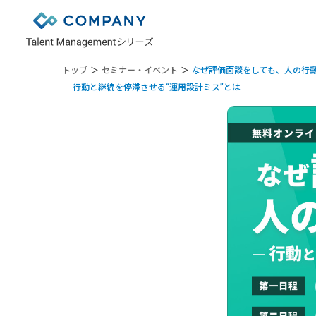
トップ
セミナー・イベント
なぜ評価面談をしても、人の行
特長
人材情報一元化
業種別：金融業
― 行動と継続を停滞させる“運用設計ミス”とは ―
セキュリティについて
評価
業種別：製造業・メーカー
システム連携について
育成
業種別：建設業
よくある質問
キャリア開発
業種別：小売・サービス業
異動・配置
業種別：士業
ロジカル分析
業種別：介護・福祉
エンゲージメント