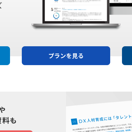
プランを見る
や
資料も