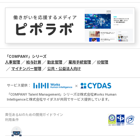
■当ウェブサイトのセキュリティ対策およびCookieポリシー
について
「
個人情報の取扱いについて
」の「当ウェブサイトのセキュリティ対策
およびCookieポリシーについて」をご参照ください。
■個人情報に関するお問い合わせ先
個人情報の利用目的の通知、開示（第三者提供記録の開示を含みま
す）、追加・訂正・削除、利用停止・消去・第三者への提供の停止のお
「COMPANY」シリーズ
申し出およびその他の個人情報に関するお問い合わせは、以下のお問い
人事管理
給与計算
勤怠管理
雇用手続管理
ID管理
合わせ先までご連絡ください。
マイナンバー管理
公共・公益法人向け
株式会社 サイダス
個人情報問合せ窓口
×
〒105-0014 東京都港区芝2-1-33
サービス提供：
TEL：03-6435-3953
「COMPANY Talent Management」シリーズは株式会社Works Human
Eメール：privacy_info@cydas.com
Intelligenceと株式会社サイダスが共同でサービス提供しています。
受付時間：平日午前10時00分～午後5時00分（土・日・祝日および当社
休日を除く）
責任あるAIのための開発ガイドライン
■（参考）当社及び共同利用先の個人情報の取り扱いについ
利用条件
て
以下をご参照ください。