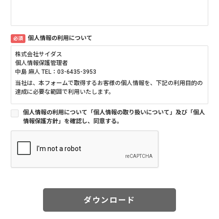
個人情報の利用について
必須
株式会社サイダス
個人情報保護管理者
中島 麻人 TEL：03-6435-3953
当社は、本フォームで取得するお客様の個人情報を、下記の利用目的の
達成に必要な範囲で利用いたします。
■個人情報の利用目的について
個人情報の利用について「個人情報の取り扱いについて」及び「個人
情報保護方針」を確認し、同意する。
当社は、当サイトにおいてお客様からご提供いただく個人情報を各種お
問合せ・お申込・ご依頼への対応、当社の製品・サービスやイベント・
セミナー等のご案内、メールマガジンの送付、アンケートのお願い及び
当社ウェブサイトの改善の目的で利用させていただきます。
■個人情報の第三者提供について
当社は、法令等に基づく場合を除き、ご本人の同意を得ることなく他に
提供することはありません。
ダウンロード
■個人情報の委託について