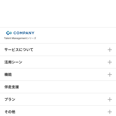
当社および当社グループ各社は業務の一部を外部に委託し、当該委託先
に対し必要な範囲で個人情報を委託する場合があります。 個人情報を
委託する場合は、一定の個人情報保護水準を保持している委託先を選定
し、個人情報の取り扱いに関する契約締結等必要な措置を講じるととも
に、委託先に対する必要かつ適切な監督を行います。
■個人情報の共同利用
当社は、ご提供いただきました個人情報を合理的でかつ必要な範囲内で
当社グループ会社と共同利用する場合があります。個人情報を共同利用
する場合は、当該グループ会社と個人情報の取り扱いに関する覚書を締
サービスについて
結の上、以下の項目に則して利用します。
共同して利用される個人情報の項目
活用シーン
– 氏名、所属に関する情報（会社名・部署名等）、役職名、連絡先
（住所・電話番号・ FAX 番号・Eメールアドレス）等
共同して利用する者の範囲
機能
– 株式会社サイダスと株式会社Works Human Intelligence
共同して利用する者の利用目的
– 前掲「個人情報の利用目的」に定めた利用目的に同じ
伴走支援
共同して利用する個人情報の管理について責任を有する者の名称・住
所・代表者の氏名
プラン
– 株式会社サイダス 個人情報保護管理者
東京都港区芝2-1-33
代表取締役 松田 晋
その他