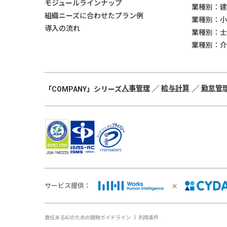
モジュールラインナップ
業種別：建
組織ニーズに合わせたプラン例
業種別：小
導入の流れ
業種別：士
業種別：介
人事管理
給与計算
勤怠管
「COMPANY」シリーズ
×
サービス提供：
責任あるAIのための開発ガイドライン
利用条件