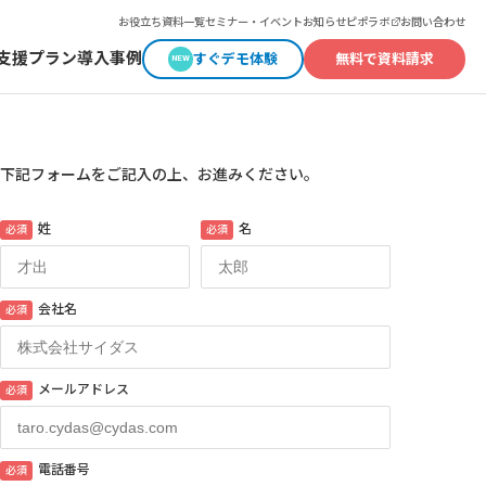
お役立ち資料一覧
セミナー・イベント
お知らせ
ピポラボ
お問い合わせ
支援
プラン
導入事例
すぐデモ体験
無料で資料請求
下記フォームをご記入の上、お進みください。
姓
名
必須
必須
会社名
必須
メールアドレス
必須
電話番号
必須