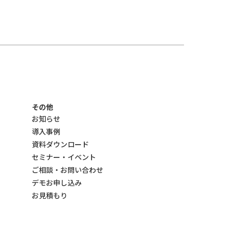
当社および当社グループ各社は業務の一部を外部に委託し、当
該委託先に対し必要な範囲で個人情報を委託する場合がありま
す。 個人情報を委託する場合は、一定の個人情報保護水準を保
持している委託先を選定し、個人情報の取り扱いに関する契約
締結等必要な措置を講じるとともに、委託先に対する必要かつ
適切な監督を行います。
■個人情報の共同利用
当社は、ご提供いただきました個人情報を合理的でかつ必要な
範囲内で当社グループ会社と共同利用する場合があります。個
人情報を共同利用する場合は、当該グループ会社と個人情報の
その他
取り扱いに関する覚書を締結の上、以下の項目に則して利用し
お知らせ
ます。
導入事例
共同して利用される個人情報の項目
– 氏名、所属に関する情報（会社名・部署名等）、役職名、
資料ダウンロード
連絡先（住所・電話番号・ FAX 番号・Eメールアドレス）等
セミナー・イベント
共同して利用する者の範囲
– 株式会社サイダスと株式会社Works Human Intelligence
ご相談・お問い合わせ
共同して利用する者の利用目的
デモお申し込み
– 前掲「個人情報の利用目的」に定めた利用目的に同じ
お見積もり
共同して利用する個人情報の管理について責任を有する者の
名称・住所・代表者の氏名
– 株式会社サイダス 個人情報保護管理者
東京都港区芝2-1-33