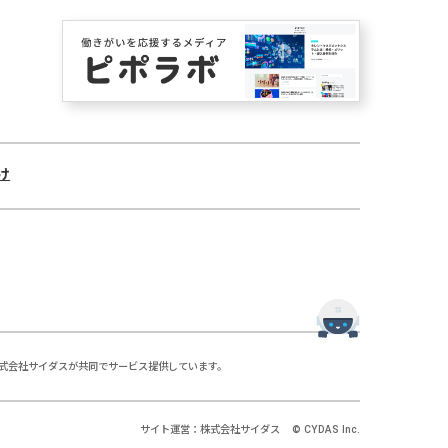
代表取締役 松田 晋
■当ウェブサイトのセキュリティ対策およびCookieポ
リシーについて
「
個人情報の取扱いについて
」の「当ウェブサイトのセキュリ
ティ対策およびCookieポリシーについて」をご参照ください。
■個人情報に関するお問い合わせ先
け
個人情報の利用目的の通知、開示（第三者提供記録の開示を含
みます）、追加・訂正・削除、利用停止・消去・第三者への提
供の停止のお申し出およびその他の個人情報に関するお問い合
わせは、以下のお問い合わせ先までご連絡ください。
株式会社 サイダス
個人情報問合せ窓口
〒105-0014 東京都港区芝2-1-33
TEL：03-6435-3953
Eメール：privacy_info@cydas.com
受付時間：平日午前10時00分～午後5時00分（土・日・祝日お
igenceと株式会社サイダスが共同でサービス提供しています。
よび当社休日を除く）
■（参考）当社及び共同利用先の個人情報の取り扱い
サイト運営：株式会社サイダス
©︎ CYDAS Inc.
について