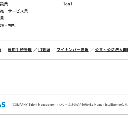
設業
1on1
売・サービス業
業
護・福祉
理
雇用手続管理
ID管理
マイナンバー管理
公共・公益法人向
「COMPANY Talent Management」シリーズは株式会社Works Human Intell