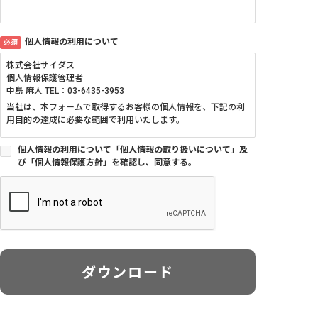
個人情報の利用について
必須
株式会社サイダス
個人情報保護管理者
中島 麻人 TEL：03-6435-3953
当社は、本フォームで取得するお客様の個人情報を、下記の利
用目的の達成に必要な範囲で利用いたします。
■個人情報の利用目的について
個人情報の利用について「個人情報の取り扱いについて」及
び「個人情報保護方針」を確認し、同意する。
当社は、当サイトにおいてお客様からご提供いただく個人情報
を各種お問合せ・お申込・ご依頼への対応、当社の製品・サー
ビスやイベント・セミナー等のご案内、メールマガジンの送
付、アンケートのお願い及び当社ウェブサイトの改善の目的で
利用させていただきます。
■個人情報の第三者提供について
当社は、法令等に基づく場合を除き、ご本人の同意を得ること
ダウンロード
なく他に提供することはありません。
■個人情報の委託について