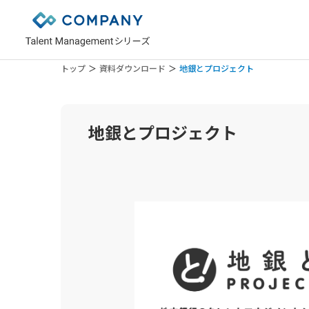
トップ
資料ダウンロード
地銀とプロジェクト
特長
人材情報一元化
業種別：金融業
セキュリティについて
評価
業種別：製造業・メーカー
システム連携について
育成
業種別：建設業
地銀とプロジェクト
よくある質問
キャリア開発
業種別：小売・サービス業
異動・配置
業種別：士業
ロジカル分析
業種別：介護・福祉
エンゲージメント