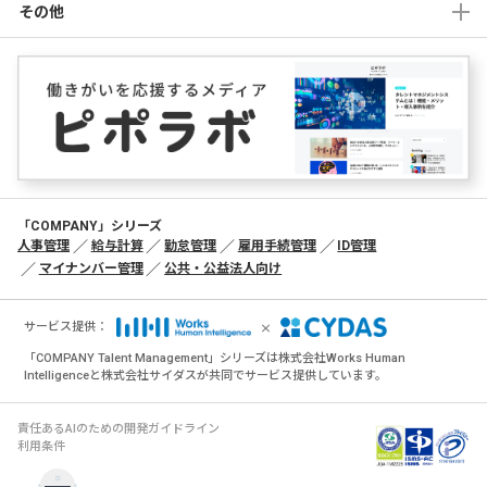
代表取締役 松田 晋
その他
■当ウェブサイトのセキュリティ対策およびCookieポリシー
について
「
個人情報の取扱いについて
」の「当ウェブサイトのセキュリティ対策
およびCookieポリシーについて」をご参照ください。
■個人情報に関するお問い合わせ先
個人情報の利用目的の通知、開示（第三者提供記録の開示を含みま
す）、追加・訂正・削除、利用停止・消去・第三者への提供の停止のお
「COMPANY」シリーズ
申し出およびその他の個人情報に関するお問い合わせは、以下のお問い
人事管理
給与計算
勤怠管理
雇用手続管理
ID管理
合わせ先までご連絡ください。
マイナンバー管理
公共・公益法人向け
株式会社 サイダス
個人情報問合せ窓口
×
〒105-0014 東京都港区芝2-1-33
サービス提供：
TEL：03-6435-3953
「COMPANY Talent Management」シリーズは株式会社Works Human
Eメール：privacy_info@cydas.com
Intelligenceと株式会社サイダスが共同でサービス提供しています。
受付時間：平日午前10時00分～午後5時00分（土・日・祝日および当社
休日を除く）
責任あるAIのための開発ガイドライン
■（参考）当社及び共同利用先の個人情報の取り扱いについ
利用条件
て