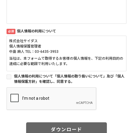
個人情報の利用について
必須
株式会社サイダス
個人情報保護管理者
中島 麻人 TEL：03-6435-3953
当社は、本フォームで取得するお客様の個人情報を、下記の利用目的の
達成に必要な範囲で利用いたします。
■個人情報の利用目的について
個人情報の利用について「個人情報の取り扱いについて」及び「個人
情報保護方針」を確認し、同意する。
当社は、当サイトにおいてお客様からご提供いただく個人情報を各種お
問合せ・お申込・ご依頼への対応、当社の製品・サービスやイベント・
セミナー等のご案内、メールマガジンの送付、アンケートのお願い及び
当社ウェブサイトの改善の目的で利用させていただきます。
■個人情報の第三者提供について
当社は、法令等に基づく場合を除き、ご本人の同意を得ることなく他に
提供することはありません。
ダウンロード