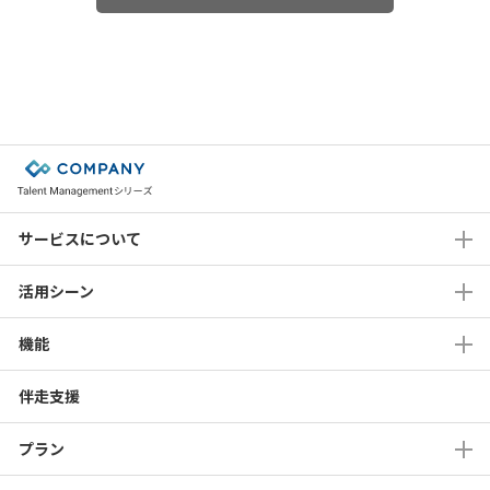
■個人情報の委託について
当社および当社グループ各社は業務の一部を外部に委託し、当該委託先
に対し必要な範囲で個人情報を委託する場合があります。 個人情報を
委託する場合は、一定の個人情報保護水準を保持している委託先を選定
し、個人情報の取り扱いに関する契約締結等必要な措置を講じるととも
に、委託先に対する必要かつ適切な監督を行います。
■個人情報の共同利用
当社は、ご提供いただきました個人情報を合理的でかつ必要な範囲内で
当社グループ会社と共同利用する場合があります。個人情報を共同利用
する場合は、当該グループ会社と個人情報の取り扱いに関する覚書を締
サービスについて
結の上、以下の項目に則して利用します。
共同して利用される個人情報の項目
活用シーン
– 氏名、所属に関する情報（会社名・部署名等）、役職名、連絡先
（住所・電話番号・ FAX 番号・Eメールアドレス）等
共同して利用する者の範囲
機能
– 株式会社サイダスと株式会社Works Human Intelligence
共同して利用する者の利用目的
– 前掲「個人情報の利用目的」に定めた利用目的に同じ
伴走支援
共同して利用する個人情報の管理について責任を有する者の名称・住
所・代表者の氏名
プラン
– 株式会社サイダス 個人情報保護管理者
東京都港区芝2-1-33