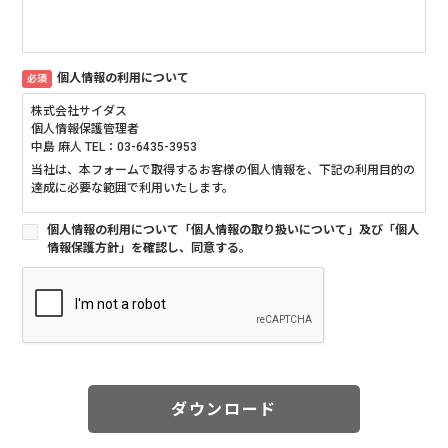
個人情報の利用について
必須
株式会社サイダス
個人情報保護管理者
中島 麻人 TEL：03-6435-3953
当社は、本フォームで取得するお客様の個人情報を、下記の利用目的の
達成に必要な範囲で利用いたします。
■個人情報の利用目的について
個人情報の利用について「個人情報の取り扱いについて」及び「個人
情報保護方針」を確認し、同意する。
当社は、当サイトにおいてお客様からご提供いただく個人情報を各種お
問合せ・お申込・ご依頼への対応、当社の製品・サービスやイベント・
セミナー等のご案内、メールマガジンの送付、アンケートのお願い及び
当社ウェブサイトの改善の目的で利用させていただきます。
■個人情報の第三者提供について
当社は、法令等に基づく場合を除き、ご本人の同意を得ることなく他に
提供することはありません。
ダウンロード
■個人情報の委託について