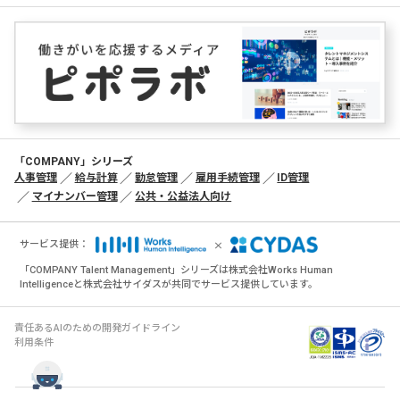
■当ウェブサイトのセキュリティ対策およびCookieポリシー
について
「
個人情報の取扱いについて
」の「当ウェブサイトのセキュリティ対策
およびCookieポリシーについて」をご参照ください。
■個人情報に関するお問い合わせ先
個人情報の利用目的の通知、開示（第三者提供記録の開示を含みま
す）、追加・訂正・削除、利用停止・消去・第三者への提供の停止のお
「COMPANY」シリーズ
申し出およびその他の個人情報に関するお問い合わせは、以下のお問い
人事管理
給与計算
勤怠管理
雇用手続管理
ID管理
合わせ先までご連絡ください。
マイナンバー管理
公共・公益法人向け
株式会社 サイダス
個人情報問合せ窓口
×
〒105-0014 東京都港区芝2-1-33
サービス提供：
TEL：03-6435-3953
「COMPANY Talent Management」シリーズは株式会社Works Human
Eメール：privacy_info@cydas.com
Intelligenceと株式会社サイダスが共同でサービス提供しています。
受付時間：平日午前10時00分～午後5時00分（土・日・祝日および当社
休日を除く）
責任あるAIのための開発ガイドライン
■（参考）当社及び共同利用先の個人情報の取り扱いについ
利用条件
て
以下をご参照ください。