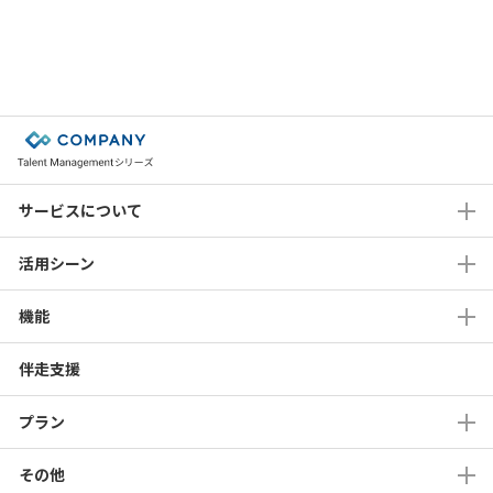
当社および当社グループ各社は業務の一部を外部に委託し、当該委託先
に対し必要な範囲で個人情報を委託する場合があります。 個人情報を
委託する場合は、一定の個人情報保護水準を保持している委託先を選定
し、個人情報の取り扱いに関する契約締結等必要な措置を講じるととも
に、委託先に対する必要かつ適切な監督を行います。
■個人情報の共同利用
当社は、ご提供いただきました個人情報を合理的でかつ必要な範囲内で
当社グループ会社と共同利用する場合があります。個人情報を共同利用
する場合は、当該グループ会社と個人情報の取り扱いに関する覚書を締
サービスについて
結の上、以下の項目に則して利用します。
共同して利用される個人情報の項目
活用シーン
– 氏名、所属に関する情報（会社名・部署名等）、役職名、連絡先
（住所・電話番号・ FAX 番号・Eメールアドレス）等
共同して利用する者の範囲
機能
– 株式会社サイダスと株式会社Works Human Intelligence
共同して利用する者の利用目的
– 前掲「個人情報の利用目的」に定めた利用目的に同じ
伴走支援
共同して利用する個人情報の管理について責任を有する者の名称・住
所・代表者の氏名
プラン
– 株式会社サイダス 個人情報保護管理者
東京都港区芝2-1-33
代表取締役 松田 晋
その他