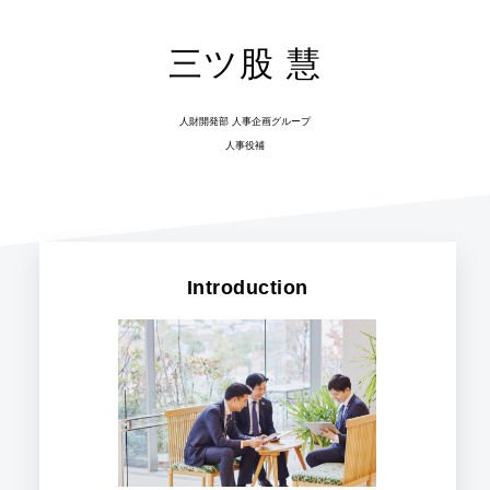
三ツ股 慧
人財開発部 人事企画グループ
人事役補
Introduction